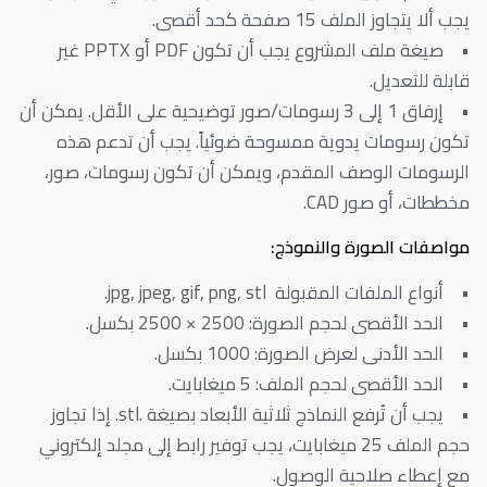
يجب ألا يتجاوز الملف 15 صفحة كحد أقصى.
• صيغة ملف المشروع يجب أن تكون PDF أو PPTX غير
قابلة للتعديل.
• إرفاق 1 إلى 3 رسومات/صور توضيحية على الأقل. يمكن أن
تكون رسومات يدوية ممسوحة ضوئياً. يجب أن تدعم هذه
الرسومات الوصف المقدم، ويمكن أن تكون رسومات، صور،
مخططات، أو صور CAD.
مواصفات الصورة والنموذج:
• أنواع الملفات المقبولة jpg, jpeg, gif, png, stl.
• الحد الأقصى لحجم الصورة: 2500 × 2500 بكسل.
• الحد الأدنى لعرض الصورة: 1000 بكسل.
• الحد الأقصى لحجم الملف: 5 ميغابايت.
• يجب أن تُرفع النماذج ثلاثية الأبعاد بصيغة .stl. إذا تجاوز
حجم الملف 25 ميغابايت، يجب توفير رابط إلى مجلد إلكتروني
مع إعطاء صلاحية الوصول.