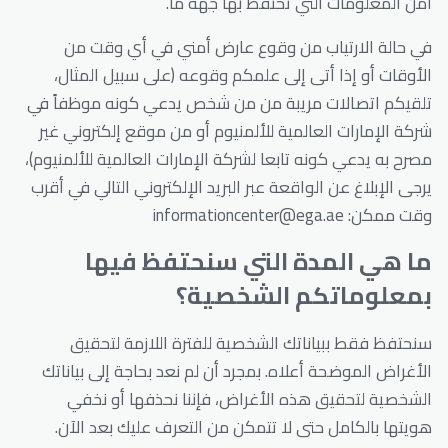
أمن المعلومات التي تحتفظ بها جهة ما.
في حالة الارتياب من وقوع عارض أمني في أي وقت من
الأوقات أو إذا أتى إلى علمكم وقوعه (على سبيل المثال،
تلقيكم اتصالات مريبة من من شخص يدعي كونه موظفاً في
شركة الإمارات العالمية للألمنيوم أو من موقع إلكتروني غير
مصرح به يدعي كونه تابعا لشركة الإمارات العالمية للألمنيوم)،
يرجى الإبلاغ عن الواقعة عبر البريد الإلكتروني التالي في أقرب
وقت ممكن: informationcenter@ega.ae
ما هي المدة التي سنحتفظ فيها
بمعلوماتكم الشخصية؟
سنحتفظ فقط ببياناتك الشخصية للفترة اللازمة لتحقيق
الأغراض الموضحة أعلاه. بمجرد أن لم نعد بحاجة إلى بياناتك
الشخصية لتحقيق هذه الأغراض، فإننا نحذفها أو نخفي
هويتها بالكامل حتى لا تتمكن من التعرف عليك بعد الآن.