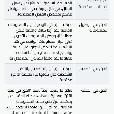
المعالجة للتسويق المباشر (على سبيل
البيانات الشخصية
المثال، في حال رغبتكم في عدم التواصل
معكم بخصوص الفرص المحتملة).
الحق في الوصول
لديكم الحق في الوصول إلى المعلومات
للمعلومات
الخاصة بكم (إذا كانت واقعة ضمن
معالجتنا)، وبعض المعلومات الأخرى
(على غرار المعلومات الواردة في هذا
الإشعار). وذلك حتى تكونوا على دراية
ويتسنى لكم التحقق من أننا نستخدم
معلوماتكم وفقاً للقانون المعمول به.
الحق في التصحيح
لديكم الحق أن يتم تصحيح بياناتكم
الشخصية حال كونها غير دقيقة أو غير
مكتملة.
الحق في الحذف
وهو ما يعرف أيضاً باسم "الحق في محو
الأثر"، وبعبارة أبسط، هو ذلك الحق الذي
يمكنكم من طلب حذف المعلومات
الخاصة بكم أو إزالتها عندما لا يوجد سبب
مقنع بالنسبة لنا لمواصلة استخدامها.