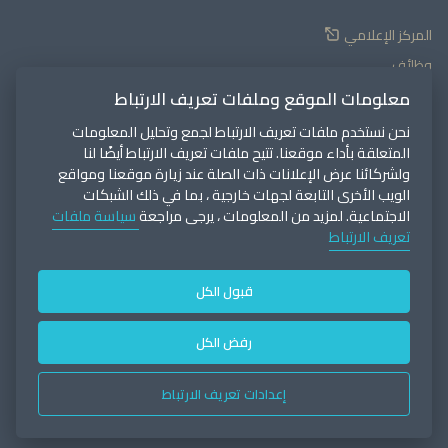
المركز الإعلامي
وظائف
الموردون
معلومات الموقع وملفات تعريف الارتباط
بوابة العملاء
نحن نستخدم ملفات تعريف الارتباط لجمع وتحليل المعلومات
المتعلقة بأداء موقعنا. تتيح ملفات تعريف الارتباط أيضًا لنا
اتصل بنا
ولشركائنا عرض الإعلانات ذات الصلة عند زيارة موقعنا ومواقع
الويب الأخرى التابعة لجهات خارجية ، بما في ذلك الشبكات
الاجتماعية. لمزيد من المعلومات ، يرجى مراجعة
سياسة ملفات
تعريف الارتباط
سياسة الخصوصية
الشروط والأحكام
قبول الكل
سياسة ملفات الارتباط
تنبيه من الاحتيال
رفض الكل
حق النشر 2026 © لشركة الإمارات العالمية للألمنيوم PJSC. جميع الحقوق
إعدادات تعريف الارتباط
محفوظة