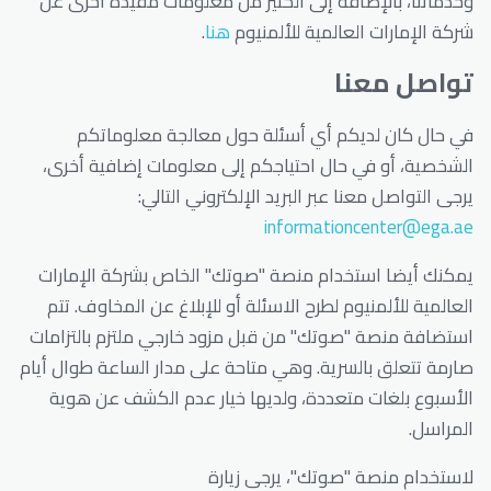
وخدماتنا، بالإضافة إلى الكثير من معلومات مفيدة أخرى عن
شركة الإمارات العالمية للألمنيوم
هنا
.
تواصل معنا
في حال كان لديكم أي أسئلة حول معالجة معلوماتكم
الشخصية، أو في حال احتياجكم إلى معلومات إضافية أخرى،
يرجى التواصل معنا عبر البريد الإلكتروني التالي:
informationcenter@ega.ae
يمكنك أيضا استخدام منصة "صوتك" الخاص بشركة الإمارات
العالمية للألمنيوم لطرح الاسئلة أو للإبلاغ عن المخاوف. تتم
استضافة منصة "صوتك" من قبل مزود خارجي ملتزم بالتزامات
صارمة تتعلق بالسرية. وهي متاحة على مدار الساعة طوال أيام
الأسبوع بلغات متعددة، ولديها خيار عدم الكشف عن هوية
المراسل.
لاستخدام منصة "صوتك"، يرجى زيارة