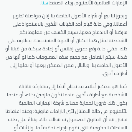
الإمارات العالمية للألمنيوم، رجاء الضغط
هنا
.
ويجوز لنا بيع أو شراء الأصول الخاصة بنا إبان مواصلة تطوير
أعمالنا. وفي حالة قيام أحد الكيانات الأخرى بالاستحواذ على
شركتنا أو الاندماج معها، سيتم الكشف عن معلوماتكم
الشخصية لمثل هذا الكيان أو الجهة المستحوذة. وعلاوة على
ذلك، ففي حالة رفع دعوى إفلاس أو إعادة هيكلة من قبلنا أو
ضدنا، سيتم التعامل مع جميع هذه المعلومات كما لو أنها من
الأصول الخاصة بنا، وبالتالي فمن الممكن بيعها أو نقلها إلى
أطراف أخرى.
كما هو مذكور أعلاه، قد نحتاج أيضًا إلى مشاركة بياناتك
الشخصية مع أطراف أخرى عندما نكون ملزمين بذلك، أو عندما
يكون ذلك ضروريا لحماية مصالح شركة الإمارات العالمية
للألمنيوم: في حالة الامتثال لأي التزامات قانونية؛ وعند اعتقادنا
بحسن نية أن القانون المعمول به يتطلب ذلك، وبناءً على طلب
السلطات الحكومية التي تقوم بإجراء تحقيقاً ما، ولإثبات أو