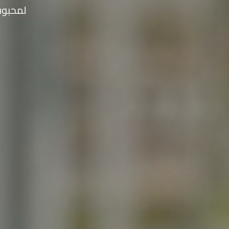
لمحبوب