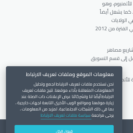
للألمنيوم، وهو
كما يشغل أيضاً
ي الولايات
المتحدة.وشغل السيد أبو بكر منصب المدير والرئيس التنفيذي لشركة " إي جي ايه أمريكا" في الفترة من 2012
ي تطوير الأعمال لمشاريع مصاهر
بعد خبرة تتجاوز عقداً كاملاً من العمل في البنوك. وفي العام 2009، انتقل إلى قسم التسويق
معلومات الموقع وملفات تعريف الارتباط
للألمنيوم" في العام
نحن نستخدم ملفات تعريف الارتباط لجمع وتحليل
المعلومات المتعلقة بأداء موقعنا. تتيح ملفات تعريف
الارتباط أيضًا لنا ولشركائنا عرض الإعلانات ذات الصلة عند
زيارة موقعنا ومواقع الويب الأخرى التابعة لجهات خارجية ،
بما في ذلك الشبكات الاجتماعية. لمزيد من المعلومات ،
يرجى مراجعة
سياسة ملفات تعريف الارتباط
قبول الكل